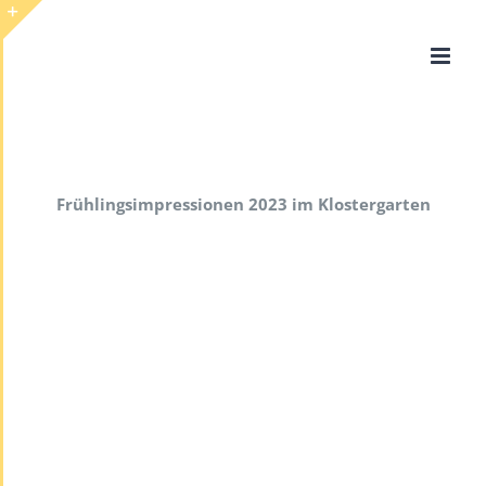
Zum
Inhalt
Toggle
springen
Sliding
Bar
Area
Frühlingsimpressionen 2023 im Klostergarten